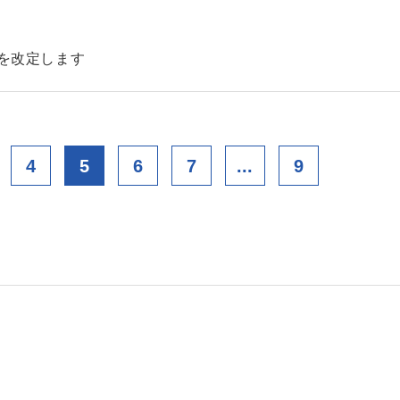
金を改定します
4
5
6
7
...
9