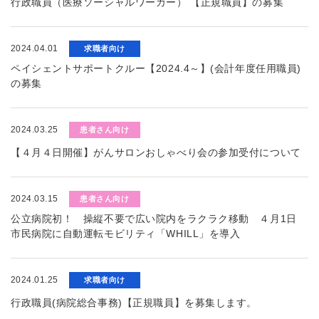
行政職員（医療ソーシャルワーカー） 【正規職員】の募集
2024.04.01
求職者向け
ペイシェントサポートクルー【2024.4～】(会計年度任用職員)
の募集
2024.03.25
患者さん向け
【４月４日開催】がんサロンおしゃべり会の参加受付について
2024.03.15
患者さん向け
公立病院初！ 操縦不要で広い院内をラクラク移動 ４月1日
市民病院に自動運転モビリティ「WHILL」を導入
2024.01.25
求職者向け
行政職員(病院総合事務)【正規職員】を募集します。