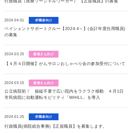
行政職員（医療ソーシャルワーカー） 【正規職員】の募集
2024.04.01
求職者向け
ペイシェントサポートクルー【2024.4～】(会計年度任用職員)
の募集
2024.03.25
患者さん向け
【４月４日開催】がんサロンおしゃべり会の参加受付について
2024.03.15
患者さん向け
公立病院初！ 操縦不要で広い院内をラクラク移動 ４月1日
市民病院に自動運転モビリティ「WHILL」を導入
2024.01.25
求職者向け
行政職員(病院総合事務)【正規職員】を募集します。