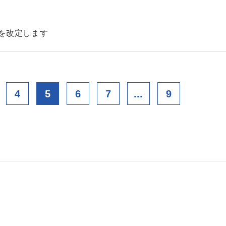
金を改定します
4
5
6
7
...
9