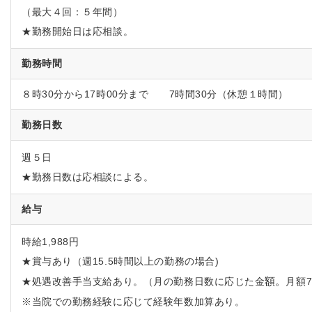
（最大４回：５年間）
★勤務開始日は応相談。
勤務時間
８時30分から17時00分まで 7時間30分（休憩１時間）
勤務日数
週５日
★勤務日数は応相談による。
給与
時給1,988円
★賞与あり（週15.5時間以上の勤務の場合)
額。
★処遇改善手当支給あり。（月の勤務日数に応じた金
月額7
※当院での勤務経験に応じて経験年数加算あり。