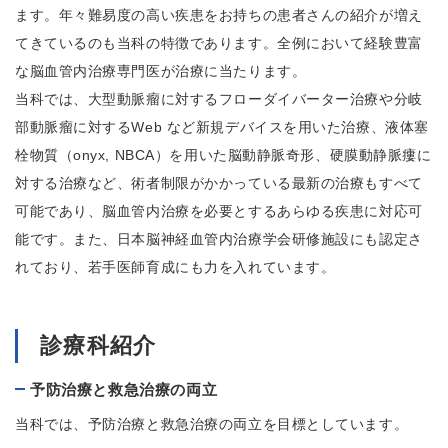
ます。年々難易度の高い疾患をお持ちの患者さんの紹介が増え
てきているのも当科の特徴であります。全例において経験豊富
な脳血管内治療専門医が治療に当たります。
当科では、大型動脈瘤に対するフローダイバーター治療や分岐
部動脈瘤に対するWeb など新規デバイスを用いた治療、液体塞
栓物質（onyx, NBCA）を用いた脳動静脈奇形、硬膜動静脈瘻に
対する治療など、術者制限がかかっている最新の治療もすべて
可能であり、脳血管内治療を必要とするあらゆる疾患に対応可
能です。また、日本脳神経血管内治療学会研修施設にも認定さ
れており、若手医師育成にも力を入れています。
診療科紹介
予防治療と救急治療の両立
当科では、予防治療と救急治療の両立を目標としています。