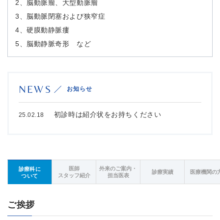
2、脳動脈瘤、大型動脈瘤
3、脳動脈閉塞および狭窄症
4、硬膜動静脈瘻
5、脳動静脈奇形 など
NEWS
お知らせ
初診時は紹介状をお持ちください
25.02.18
医師
外来のご案内・
診療科に
診療実績
医療機関の
スタッフ紹介
担当医表
ついて
ご挨拶