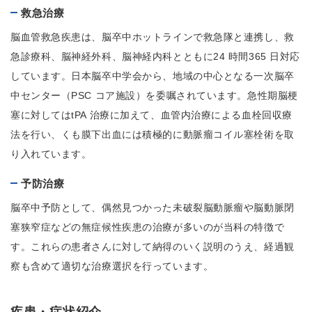
救急治療
脳血管救急疾患は、脳卒中ホットラインで救急隊と連携し、救
急診療科、脳神経外科、脳神経内科とともに24 時間365 日対応
しています。日本脳卒中学会から、地域の中心となる一次脳卒
中センター（PSC コア施設）を委嘱されています。急性期脳梗
塞に対してはtPA 治療に加えて、血管内治療による血栓回収療
法を行い、くも膜下出血には積極的に動脈瘤コイル塞栓術を取
り入れています。
予防治療
脳卒中予防として、偶然見つかった未破裂脳動脈瘤や脳動脈閉
塞狭窄症などの無症候性疾患の治療が多いのが当科の特徴で
す。これらの患者さんに対して納得のいく説明のうえ、経過観
察も含めて適切な治療選択を行っています。