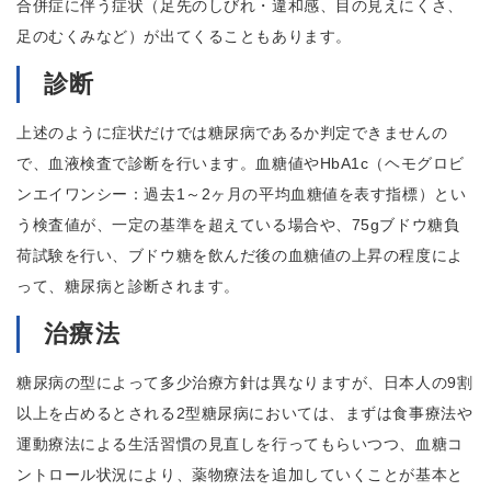
合併症に伴う症状（足先のしびれ・違和感、目の見えにくさ、
足のむくみなど）が出てくることもあります。
診断
上述のように症状だけでは糖尿病であるか判定できませんの
で、血液検査で診断を行います。血糖値やHbA1c（ヘモグロビ
ンエイワンシー：過去1～2ヶ月の平均血糖値を表す指標）とい
う検査値が、一定の基準を超えている場合や、75gブドウ糖負
荷試験を行い、ブドウ糖を飲んだ後の血糖値の上昇の程度によ
って、糖尿病と診断されます。
治療法
糖尿病の型によって多少治療方針は異なりますが、日本人の9割
以上を占めるとされる2型糖尿病においては、まずは食事療法や
運動療法による生活習慣の見直しを行ってもらいつつ、血糖コ
ントロール状況により、薬物療法を追加していくことが基本と