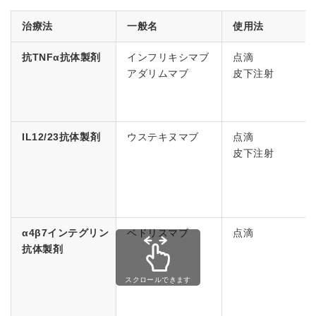
治療法
一般名
使用法
抗TNFα抗体製剤
インフリキシマブ
点滴
アダリムマブ
皮下注射
IL12/23抗体製剤
ウステキヌマブ
点滴
皮下注射
α4β7インテグリン
ベドリスマブ
点滴
抗体製剤
スクロールできます