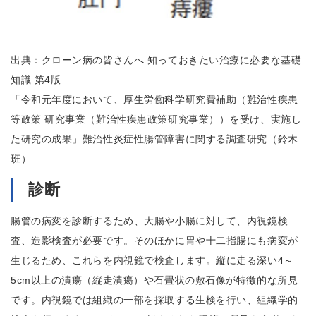
出典：クローン病の皆さんへ 知っておきたい治療に必要な基礎
知識 第4版
「令和元年度において、厚生労働科学研究費補助（難治性疾患
等政策 研究事業（難治性疾患政策研究事業））を受け、実施し
た研究の成果」難治性炎症性腸管障害に関する調査研究（鈴木
班）
診断
腸管の病変を診断するため、大腸や小腸に対して、内視鏡検
査、造影検査が必要です。そのほかに胃や十二指腸にも病変が
生じるため、これらを内視鏡で検査します。縦に走る深い4～
5cm以上の潰瘍（縦走潰瘍）や石畳状の敷石像が特徴的な所見
です。内視鏡では組織の一部を採取する生検を行い、組織学的