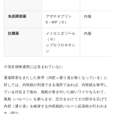
免疫調節薬
アザチオプリン
内服
6－MP（※）
抗菌薬
メトロニダゾール
内服
（※）
シプロフロキサシ
ン
※現在保険適用には含まれていない
通過障害をきたした狭窄（内腔＝通り道が狭くなっている）に
対しては、内視鏡が到達できる場所であれば、内視鏡を狭窄し
ている付近まで進め、風船が巻き付いた細いワイヤを入れて、
風船（バルーン）を膨らませ、圧力をかけてその部分を広げて
内腔（通り道）を確保する内視鏡的バルーン拡張術が行われま
す（図2）。