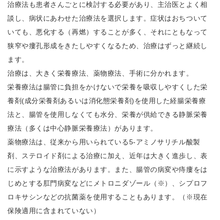
治療法も患者さんごとに検討する必要があり、主治医とよく相
談し、病状にあわせた治療法を選択します。症状はおちついて
いても、悪化する（再燃）することが多く、それにともなって
狭窄や瘻孔形成をきたしやすくなるため、治療はずっと継続し
ます。
治療は、大きく栄養療法、薬物療法、手術に分かれます。
栄養療法は腸管に負担をかけないで栄養を吸収しやすくした栄
養剤(成分栄養剤あるいは消化態栄養剤)を使用した経腸栄養療
法と、腸管を使用しなくても水分、栄養が供給できる静脈栄養
療法（多くは中心静脈栄養療法）があります。
薬物療法は、従来から用いられている5-アミノサリチル酸製
剤、ステロイド剤による治療に加え、近年は大きく進歩し、表
に示すような治療法があります。また、腸管の病変や痔瘻をは
じめとする肛門病変などにメトロニダゾール（※）、シプロフ
ロキサシンなどの抗菌薬を使用することもあります。（※現在
保険適用に含まれていない）