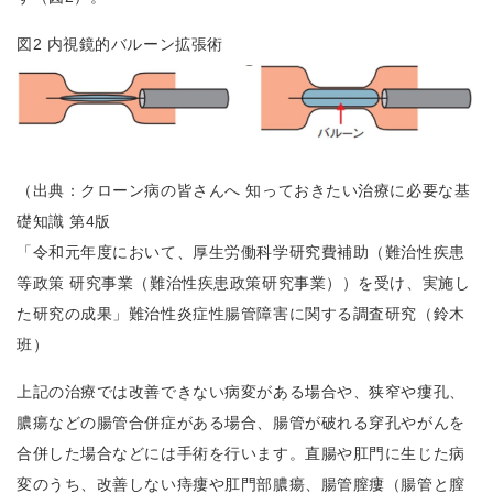
図2 内視鏡的バルーン拡張術
（出典：クローン病の皆さんへ 知っておきたい治療に必要な基
礎知識 第4版
「令和元年度において、厚生労働科学研究費補助（難治性疾患
等政策 研究事業（難治性疾患政策研究事業））を受け、実施し
た研究の成果」難治性炎症性腸管障害に関する調査研究（鈴木
班）
上記の治療では改善できない病変がある場合や、狭窄や瘻孔、
膿瘍などの腸管合併症がある場合、腸管が破れる穿孔やがんを
合併した場合などには手術を行います。直腸や肛門に生じた病
変のうち、改善しない痔瘻や肛門部膿瘍、腸管膣瘻（腸管と膣