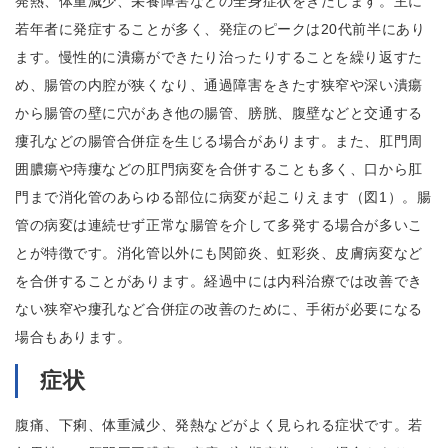
発熱、体重減少、栄養障害などの全身症状をきたします。主に
若年者に発症することが多く、発症のピークは20代前半にあり
ます。慢性的に潰瘍ができたり治ったりすることを繰り返すた
め、腸管の内腔が狭くなり、通過障害をきたす狭窄や深い潰瘍
から腸管の壁に穴があき他の腸管、膀胱、腹壁などと交通する
瘻孔などの腸管合併症を生じる場合があります。また、肛門周
囲膿瘍や痔瘻などの肛門病変を合併することも多く、口から肛
門まで消化管のあらゆる部位に病変が起こりえます（図1）。腸
管の病変は連続せず正常な腸管を介して多発する場合が多いこ
とが特徴です。消化管以外にも関節炎、虹彩炎、皮膚病変など
を合併することがあります。経過中には内科治療では改善でき
ない狭窄や瘻孔など合併症の改善のために、手術が必要になる
場合もあります。
症状
腹痛、下痢、体重減少、発熱などがよく見られる症状です。若