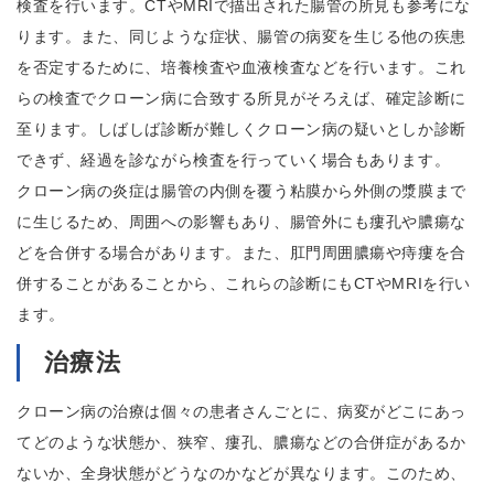
検査を行います。CTやMRIで描出された腸管の所見も参考にな
ります。また、同じような症状、腸管の病変を生じる他の疾患
を否定するために、培養検査や血液検査などを行います。これ
らの検査でクローン病に合致する所見がそろえば、確定診断に
至ります。しばしば診断が難しくクローン病の疑いとしか診断
できず、経過を診ながら検査を行っていく場合もあります。
クローン病の炎症は腸管の内側を覆う粘膜から外側の漿膜まで
に生じるため、周囲への影響もあり、腸管外にも瘻孔や膿瘍な
どを合併する場合があります。また、肛門周囲膿瘍や痔瘻を合
併することがあることから、これらの診断にもCTやMRIを行い
ます。
治療法
クローン病の治療は個々の患者さんごとに、病変がどこにあっ
てどのような状態か、狭窄、瘻孔、膿瘍などの合併症があるか
ないか、全身状態がどうなのかなどが異なります。このため、