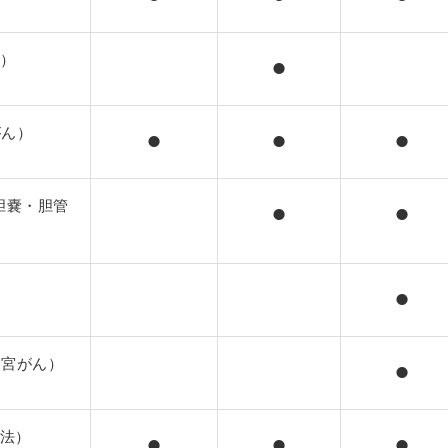
ん）
⚫︎
がん）
⚫︎
⚫︎
⚫︎
・胆嚢・胆管
⚫︎
⚫︎
）
⚫︎
子宮がん）
⚫︎
法）
⚫︎
⚫︎
⚫︎