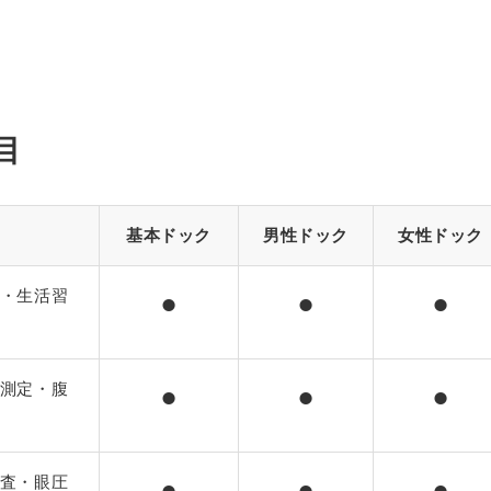
目
基本ドック
男性ドック
女性ドック
・生活習
⚫︎
⚫︎
⚫︎
測定・腹
⚫︎
⚫︎
⚫︎
査・眼圧