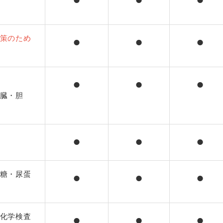
⚫︎
⚫︎
⚫︎
策のため
⚫︎
⚫︎
⚫︎
⚫︎
⚫︎
⚫︎
臓・胆
⚫︎
⚫︎
⚫︎
糖・尿蛋
⚫︎
⚫︎
⚫︎
化学検査
⚫︎
⚫︎
⚫︎