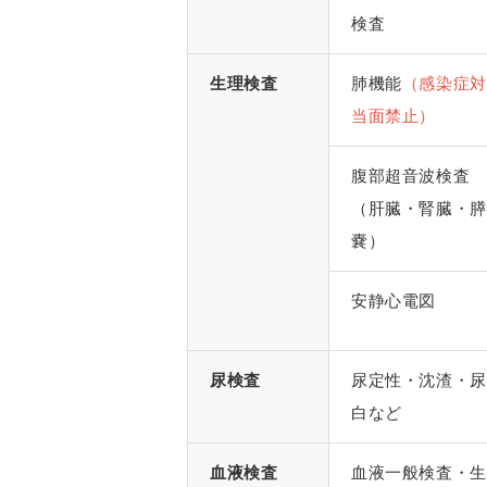
検査
生理検査
肺機能
（感染症対
当面禁止）
腹部超音波検査
（肝臓・腎臓・膵
嚢）
安静心電図
尿検査
尿定性・沈渣・尿
白など
血液検査
血液一般検査・生