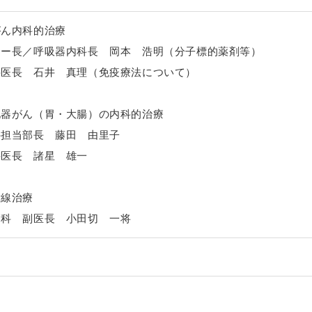
がん内科的治療
長／呼吸器内科長 岡本 浩明（分子標的薬剤等）
長 石井 真理（免疫療法について）
化器がん（胃・大腸）の内科的治療
当部長 藤田 由里子
医長 諸星 雄一
射線治療
 副医長 小田切 一将