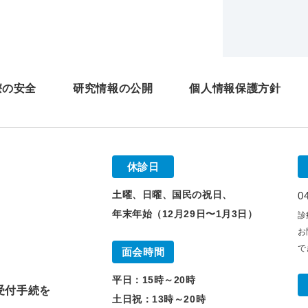
療の安全
研究情報の公開
個人情報保護方針
休診日
土曜、日曜、国民の祝日、
0
年末年始（12月29日〜1月3日）
診
】
お
で
面会時間
】
平日：15時～20時
受付手続を
土日祝：13時～20時