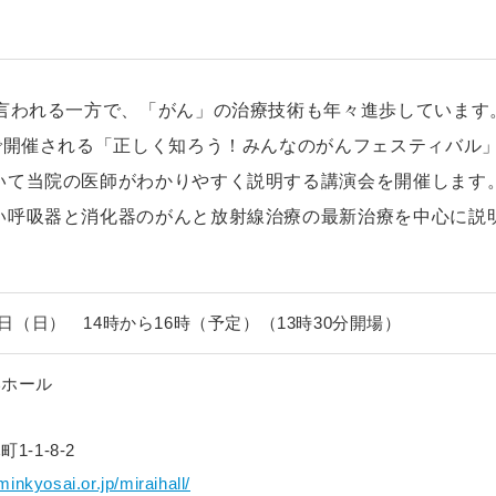
と言われる一方で、「がん」の治療技術も年々進歩しています
で開催される「正しく知ろう！みんなのがんフェスティバル
いて当院の医師がわかりやすく説明する講演会を開催します
い呼吸器と消化器のがんと放射線治療の最新治療を中心に説
1日（日） 14時から16時（予定）（13時30分開場）
いホール
-1-8-2
inkyosai.or.jp/miraihall/