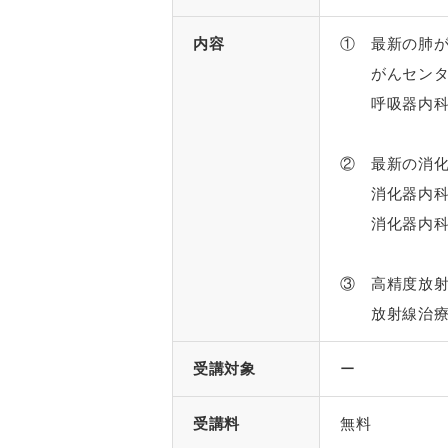
内容
① 最新の肺
がんセンター
呼吸器内科医
② 最新の消
消化器内科担
消化器内科
③ 高精度放
放射線治療科
受講対象
ー
受講料
無料