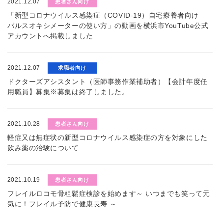
2021.12.07
患者さん向け
「新型コロナウイルス感染症（COVID-19）自宅療養者向け
パルスオキシメーターの使い方」の動画を横浜市YouTube公式
アカウントへ掲載しました
2021.12.07
求職者向け
ドクターズアシスタント（医師事務作業補助者）【会計年度任
用職員】募集※募集は終了しました。
2021.10.28
患者さん向け
軽症又は無症状の新型コロナウイルス感染症の方を対象にした
飲み薬の治験について
2021.10.19
患者さん向け
フレイルロコモ骨粗鬆症検診を始めます～ いつまでも笑って元
気に！フレイル予防で健康長寿 ～