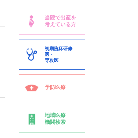
～
当院で出産を
考えている方
初期臨床研修
医・
専攻医
予防医療
地域医療
機関検索