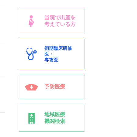
当院で出産を
考えている方
初期臨床研修
医・
専攻医
予防医療
地域医療
機関検索