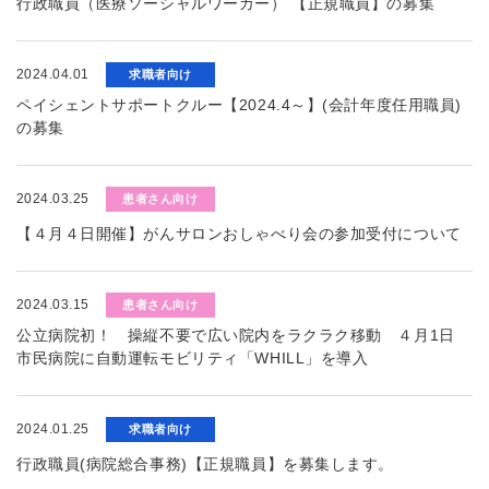
行政職員（医療ソーシャルワーカー） 【正規職員】の募集
2024.04.01
求職者向け
ペイシェントサポートクルー【2024.4～】(会計年度任用職員)
の募集
2024.03.25
患者さん向け
【４月４日開催】がんサロンおしゃべり会の参加受付について
2024.03.15
患者さん向け
公立病院初！ 操縦不要で広い院内をラクラク移動 ４月1日
市民病院に自動運転モビリティ「WHILL」を導入
2024.01.25
求職者向け
行政職員(病院総合事務)【正規職員】を募集します。