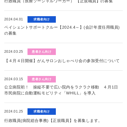
行政職員（医療ソーシャルワーカー） 【正規職員】の募集
2024.04.01
求職者向け
ペイシェントサポートクルー【2024.4～】(会計年度任用職員)
の募集
2024.03.25
患者さん向け
【４月４日開催】がんサロンおしゃべり会の参加受付について
2024.03.15
患者さん向け
公立病院初！ 操縦不要で広い院内をラクラク移動 ４月1日
市民病院に自動運転モビリティ「WHILL」を導入
2024.01.25
求職者向け
行政職員(病院総合事務)【正規職員】を募集します。