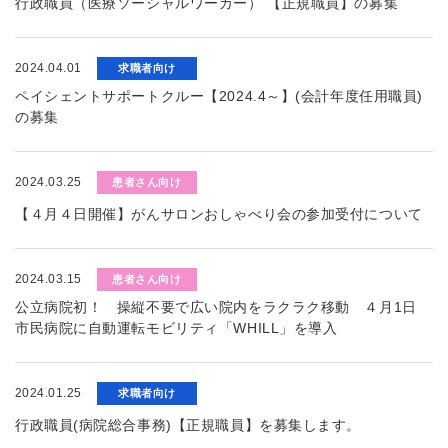
行政職員（医療ソーシャルワーカー） 【正規職員】の募集
2024.04.01
求職者向け
ペイシェントサポートクルー【2024.4～】(会計年度任用職員)
の募集
2024.03.25
患者さん向け
【４月４日開催】がんサロンおしゃべり会の参加受付について
2024.03.15
患者さん向け
公立病院初！ 操縦不要で広い院内をラクラク移動 ４月1日
市民病院に自動運転モビリティ「WHILL」を導入
2024.01.25
求職者向け
行政職員(病院総合事務)【正規職員】を募集します。