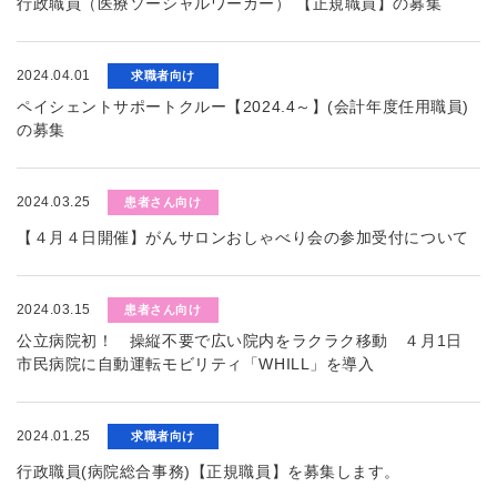
行政職員（医療ソーシャルワーカー） 【正規職員】の募集
2024.04.01
求職者向け
ペイシェントサポートクルー【2024.4～】(会計年度任用職員)
の募集
2024.03.25
患者さん向け
【４月４日開催】がんサロンおしゃべり会の参加受付について
2024.03.15
患者さん向け
公立病院初！ 操縦不要で広い院内をラクラク移動 ４月1日
市民病院に自動運転モビリティ「WHILL」を導入
2024.01.25
求職者向け
行政職員(病院総合事務)【正規職員】を募集します。