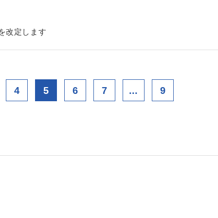
金を改定します
4
5
6
7
...
9