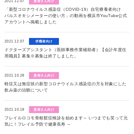
2021.12.07
患者さん向け
「新型コロナウイルス感染症（COVID-19）自宅療養者向け
パルスオキシメーターの使い方」の動画を横浜市YouTube公式
アカウントへ掲載しました
2021.12.07
求職者向け
ドクターズアシスタント（医師事務作業補助者）【会計年度任
用職員】募集※募集は終了しました。
2021.10.28
患者さん向け
軽症又は無症状の新型コロナウイルス感染症の方を対象にした
飲み薬の治験について
2021.10.19
患者さん向け
フレイルロコモ骨粗鬆症検診を始めます～ いつまでも笑って元
気に！フレイル予防で健康長寿 ～