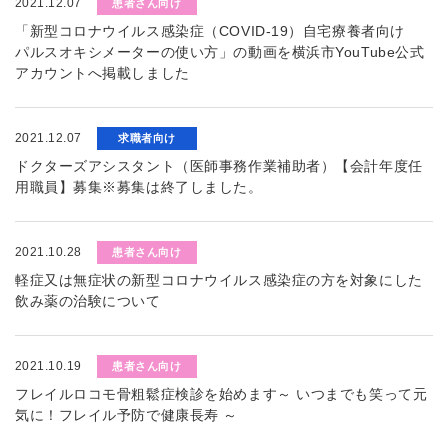
2021.12.07
患者さん向け
「新型コロナウイルス感染症（COVID-19）自宅療養者向け
パルスオキシメーターの使い方」の動画を横浜市YouTube公式
アカウントへ掲載しました
2021.12.07
求職者向け
ドクターズアシスタント（医師事務作業補助者）【会計年度任
用職員】募集※募集は終了しました。
2021.10.28
患者さん向け
軽症又は無症状の新型コロナウイルス感染症の方を対象にした
飲み薬の治験について
2021.10.19
患者さん向け
フレイルロコモ骨粗鬆症検診を始めます～ いつまでも笑って元
気に！フレイル予防で健康長寿 ～