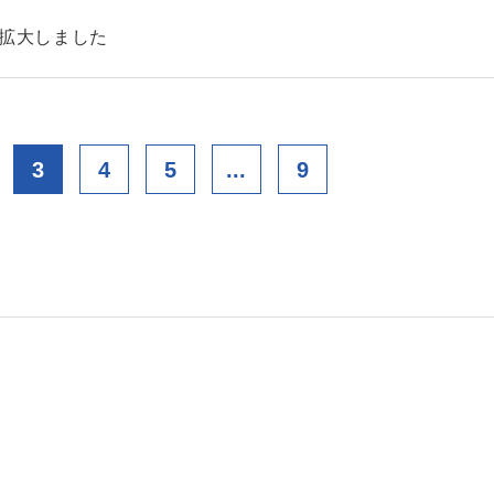
を拡大しました
3
4
5
...
9