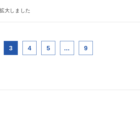
を拡大しました
3
4
5
...
9