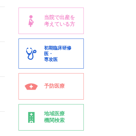
当院で出産を
考えている方
初期臨床研修
医・
専攻医
予防医療
地域医療
機関検索