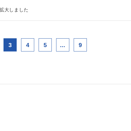
を拡大しました
3
4
5
...
9