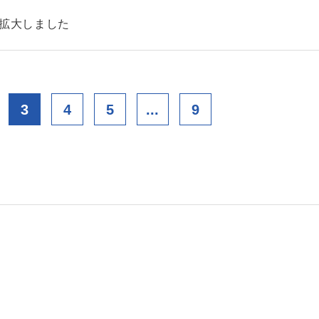
を拡大しました
3
4
5
...
9