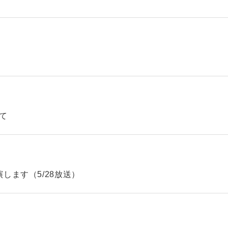
て
します（5/28放送）