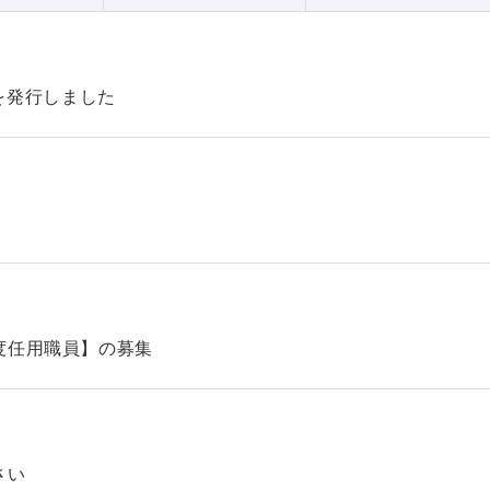
47を発行しました
】
度任用職員】の募集
さい