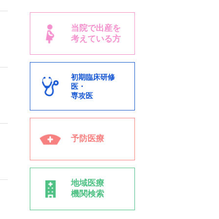
当院で出産を
考えている方
初期臨床研修
医・
専攻医
予防医療
地域医療
機関検索