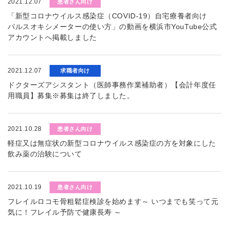
2021.12.07
患者さん向け
「新型コロナウイルス感染症（COVID-19）自宅療養者向け
パルスオキシメーターの使い方」の動画を横浜市YouTube公式
アカウントへ掲載しました
2021.12.07
求職者向け
ドクターズアシスタント（医師事務作業補助者）【会計年度任
用職員】募集※募集は終了しました。
2021.10.28
患者さん向け
軽症又は無症状の新型コロナウイルス感染症の方を対象にした
飲み薬の治験について
2021.10.19
患者さん向け
フレイルロコモ骨粗鬆症検診を始めます～ いつまでも笑って元
気に！フレイル予防で健康長寿 ～