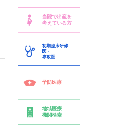
～
当院で出産を
考えている方
初期臨床研修
医・
専攻医
予防医療
地域医療
機関検索