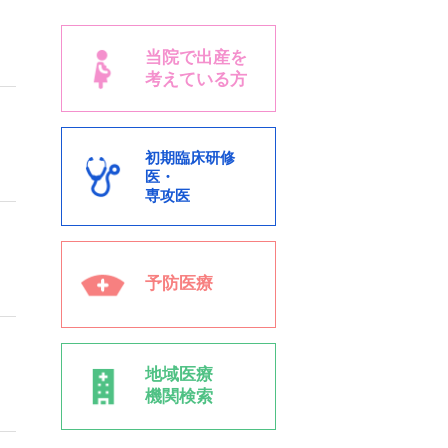
～
当院で出産を
考えている方
初期臨床研修
医・
専攻医
予防医療
地域医療
機関検索