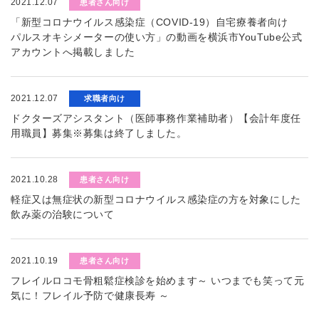
2021.12.07
患者さん向け
「新型コロナウイルス感染症（COVID-19）自宅療養者向け
パルスオキシメーターの使い方」の動画を横浜市YouTube公式
アカウントへ掲載しました
2021.12.07
求職者向け
ドクターズアシスタント（医師事務作業補助者）【会計年度任
用職員】募集※募集は終了しました。
2021.10.28
患者さん向け
軽症又は無症状の新型コロナウイルス感染症の方を対象にした
飲み薬の治験について
2021.10.19
患者さん向け
フレイルロコモ骨粗鬆症検診を始めます～ いつまでも笑って元
気に！フレイル予防で健康長寿 ～