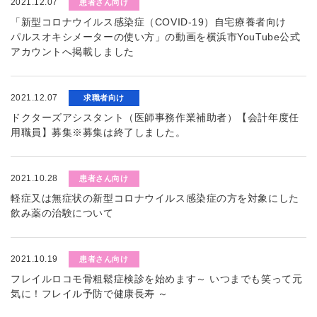
2021.12.07
患者さん向け
「新型コロナウイルス感染症（COVID-19）自宅療養者向け
パルスオキシメーターの使い方」の動画を横浜市YouTube公式
アカウントへ掲載しました
2021.12.07
求職者向け
ドクターズアシスタント（医師事務作業補助者）【会計年度任
用職員】募集※募集は終了しました。
2021.10.28
患者さん向け
軽症又は無症状の新型コロナウイルス感染症の方を対象にした
飲み薬の治験について
2021.10.19
患者さん向け
フレイルロコモ骨粗鬆症検診を始めます～ いつまでも笑って元
気に！フレイル予防で健康長寿 ～