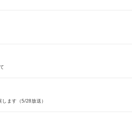
て
します（5/28放送）