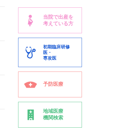
当院で出産を
考えている方
初期臨床研修
医・
専攻医
予防医療
地域医療
機関検索