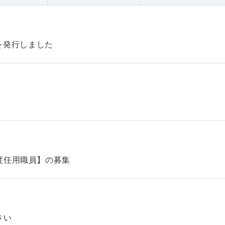
47を発行しました
】
度任用職員】の募集
さい