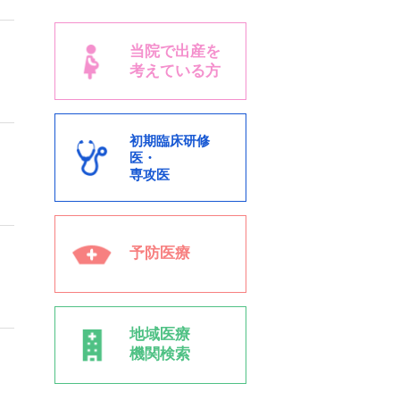
当院で出産を
考えている方
初期臨床研修
医・
専攻医
予防医療
地域医療
機関検索