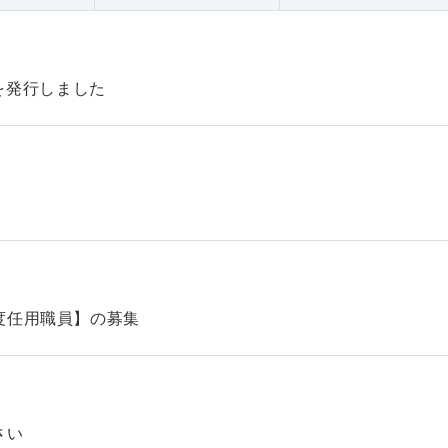
47を発行しました
】
度任用職員】の募集
さい