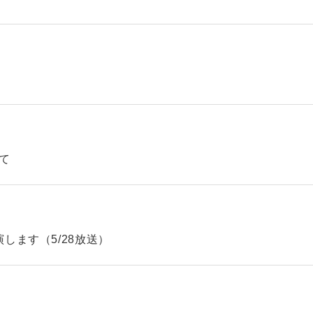
て
します（5/28放送）