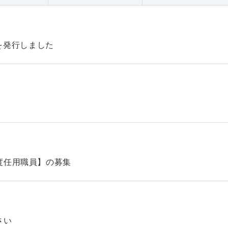
47を発行しました
】
度任用職員】の募集
さい