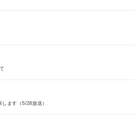
て
します（5/28放送）