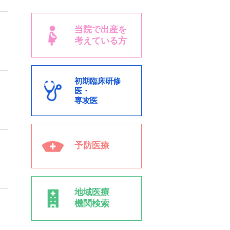
当院で出産を
考えている方
初期臨床研修
医・
専攻医
予防医療
地域医療
機関検索