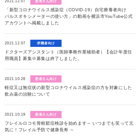
2021.12.07
患者さん向け
「新型コロナウイルス感染症（COVID-19）自宅療養者向け
パルスオキシメーターの使い方」の動画を横浜市YouTube公式
アカウントへ掲載しました
2021.12.07
求職者向け
ドクターズアシスタント（医師事務作業補助者）【会計年度任
用職員】募集※募集は終了しました。
2021.10.28
患者さん向け
軽症又は無症状の新型コロナウイルス感染症の方を対象にした
飲み薬の治験について
2021.10.19
患者さん向け
フレイルロコモ骨粗鬆症検診を始めます～ いつまでも笑って元
気に！フレイル予防で健康長寿 ～