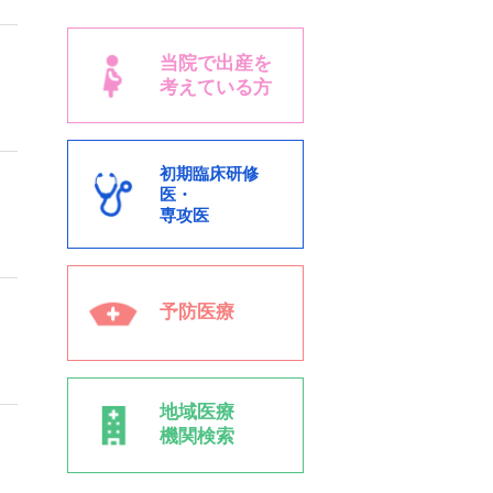
当院で出産を
考えている方
初期臨床研修
医・
専攻医
予防医療
地域医療
機関検索