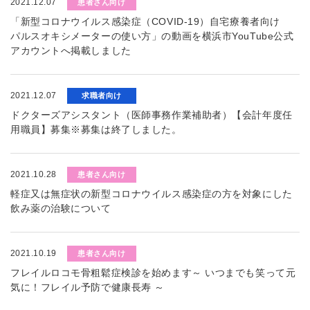
2021.12.07
患者さん向け
「新型コロナウイルス感染症（COVID-19）自宅療養者向け
パルスオキシメーターの使い方」の動画を横浜市YouTube公式
アカウントへ掲載しました
2021.12.07
求職者向け
ドクターズアシスタント（医師事務作業補助者）【会計年度任
用職員】募集※募集は終了しました。
2021.10.28
患者さん向け
軽症又は無症状の新型コロナウイルス感染症の方を対象にした
飲み薬の治験について
2021.10.19
患者さん向け
フレイルロコモ骨粗鬆症検診を始めます～ いつまでも笑って元
気に！フレイル予防で健康長寿 ～