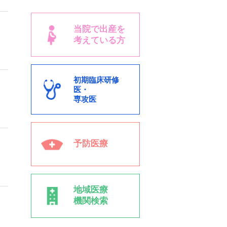
当院で出産を
考えている方
初期臨床研修
医・
専攻医
予防医療
地域医療
機関検索