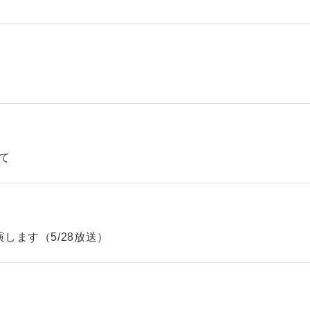
て
します（5/28放送）