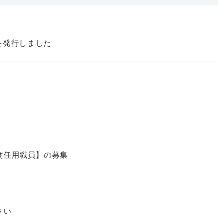
47を発行しました
】
度任用職員】の募集
さい