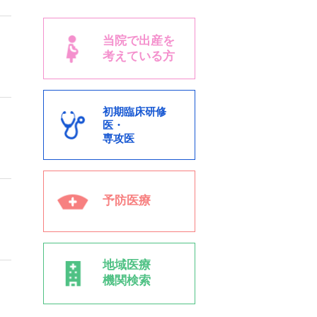
当院で出産を
考えている方
初期臨床研修
医・
専攻医
予防医療
地域医療
機関検索