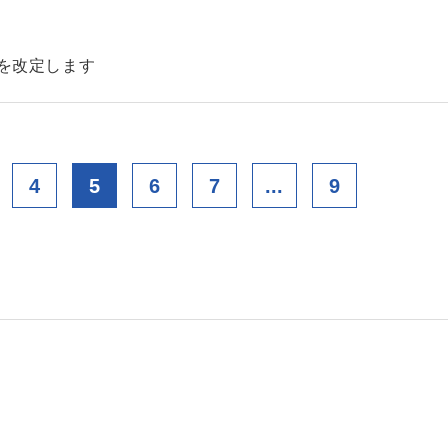
金を改定します
4
5
6
7
...
9