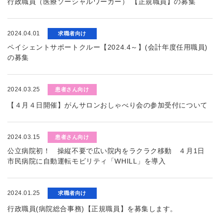
行政職員（医療ソーシャルワーカー） 【正規職員】の募集
2024.04.01
求職者向け
ペイシェントサポートクルー【2024.4～】(会計年度任用職員)
の募集
2024.03.25
患者さん向け
【４月４日開催】がんサロンおしゃべり会の参加受付について
2024.03.15
患者さん向け
公立病院初！ 操縦不要で広い院内をラクラク移動 ４月1日
市民病院に自動運転モビリティ「WHILL」を導入
2024.01.25
求職者向け
行政職員(病院総合事務)【正規職員】を募集します。