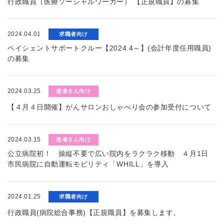
行政職員（医療ソーシャルワーカー） 【正規職員】の募集
2024.04.01
求職者向け
ペイシェントサポートクルー【2024.4～】(会計年度任用職員)
の募集
2024.03.25
患者さん向け
【４月４日開催】がんサロンおしゃべり会の参加受付について
2024.03.15
患者さん向け
公立病院初！ 操縦不要で広い院内をラクラク移動 ４月1日
市民病院に自動運転モビリティ「WHILL」を導入
2024.01.25
求職者向け
行政職員(病院総合事務)【正規職員】を募集します。