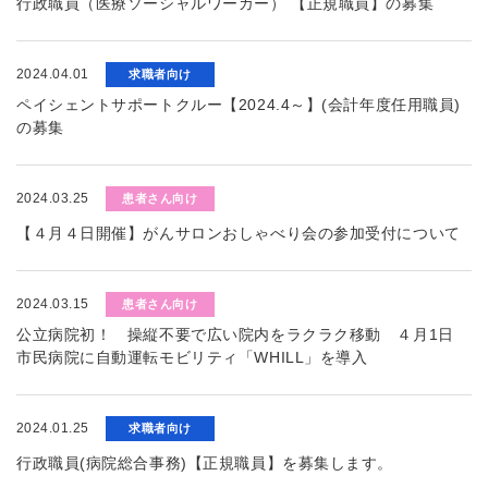
行政職員（医療ソーシャルワーカー） 【正規職員】の募集
2024.04.01
求職者向け
ペイシェントサポートクルー【2024.4～】(会計年度任用職員)
の募集
2024.03.25
患者さん向け
【４月４日開催】がんサロンおしゃべり会の参加受付について
2024.03.15
患者さん向け
公立病院初！ 操縦不要で広い院内をラクラク移動 ４月1日
市民病院に自動運転モビリティ「WHILL」を導入
2024.01.25
求職者向け
行政職員(病院総合事務)【正規職員】を募集します。