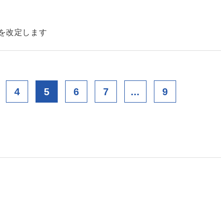
金を改定します
4
5
6
7
...
9