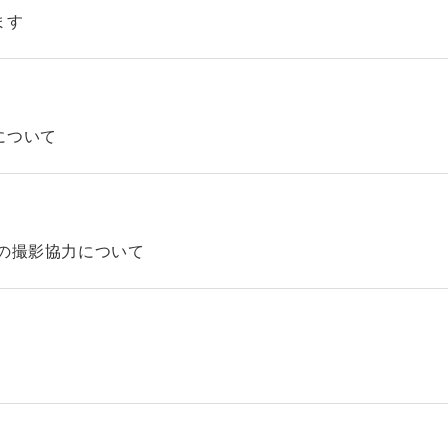
ます
について
の撮影協力について