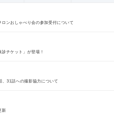
サロンおしゃべり会の参加受付について
検診チケット」が登場！
話、31話への撮影協力について
更新