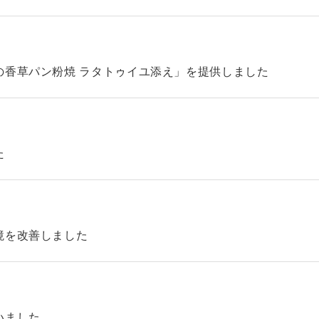
の香草パン粉焼 ラタトゥイユ添え」を提供しました
た
境を改善しました
いました