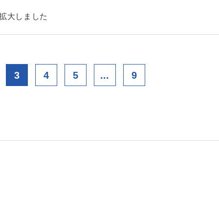
を拡大しました
3
4
5
...
9