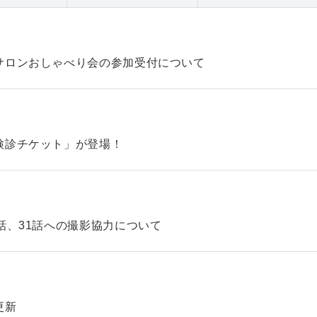
サロンおしゃべり会の参加受付について
検診チケット」が登場！
話、31話への撮影協力について
更新