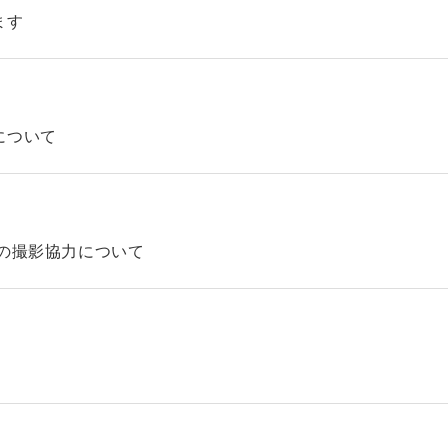
ます
について
の撮影協力について