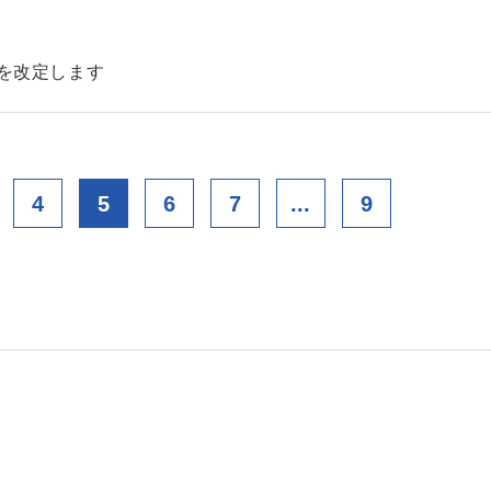
金を改定します
4
5
6
7
...
9