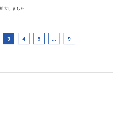
を拡大しました
3
4
5
...
9